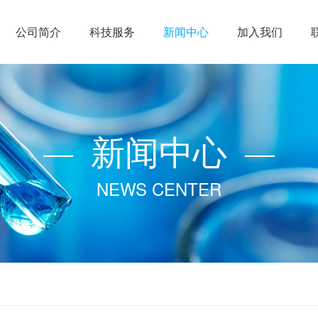
公司简介
科技服务
新闻中心
加入我们
胞组学
场活动
公司简介
公司新闻
动植物基因组学
臻阅课堂
合作单位
行业新闻
转录蛋白
常见
NA-seq
基因组De novo
mRNA
新闻中心
ATAC
T2T基因组
LncRN
ut&Tag
泛基因组
Small R
NEWS CENTER
HI-C
泛3D基因组
全转
个体重测序
全长
群体进化
原核
GWAS
DI
BSA
蛋白修
GBS
蛋白鉴定
非靶