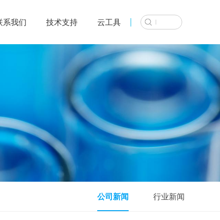
联系我们
技术支持
云工具
代谢组学
问题
微生物组学
多组学数据
库搭
-seq
真菌基因组
A-seq
细菌完成图
基因组数
NA-seq
宏基因组
表观多组学
录组
扩增子测序16S/18S/ITS
私有数据结合
转录组
转录组
A
饰组学
公司新闻
行业新闻
IP/MS
代谢组