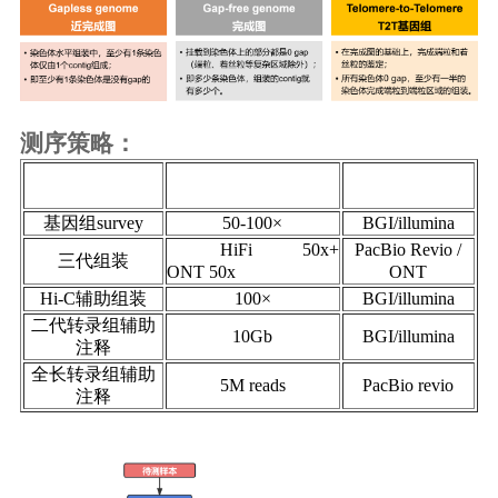
测序策略：
推荐测序深度（数据
流程
测序平台
量）
基因组survey
50-100×
BGI/illumina
HiFi 50x
+
PacBio
Revio
/
三代组装
ONT 50x
ONT
Hi-C辅助组装
100×
BGI/illumina
二代转录组辅助
10G
b
BGI/illumina
注释
全长转录组辅助
5
M reads
PacBio revio
注释